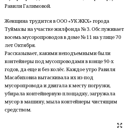
Равили Галимовой.
Женщина трудится в ООО «УК ЖКХ» города
Туймазы на участке жилфонда № 3. Обслуживает
восемь мусоропроводов в доме № 11 на улице 70
лет Октября.
Рассказывает, какими неподъемными были
контейнеры под мусопроводами в конце 90-х
годов, да еще и без колёс. Каждое утро Равиля
Масабиховна вытаскивала их из-под
мусоропровода и двигала к месту погрузки,
убирала контейнерную площадку, загружала
мусор в машину, мыла контейнеры чистящим
средством.