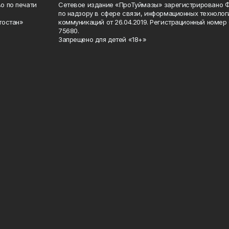
о по печати
Сетевое издание «ПроТуймазы» зарегистрировано 
по надзору в сфере связи, информационных техноло
тостан»
коммуникаций от 26.04.2019. Регистрационный номе
75680.
Запрещено для детей «18+»