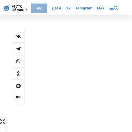
+17 °С
Vk
Дзен
Ok
Telegram
MAX
Облачно