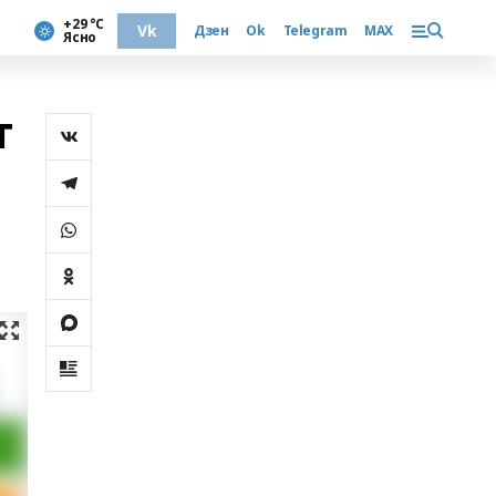
+29 °С
Vk
Дзен
Ok
Telegram
MAX
Ясно
т