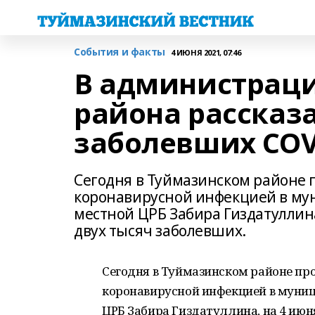
События и факты
4 ИЮНЯ 2021, 07:46
В администраци
района рассказ
заболевших COV
Сегодня в Туймазинском районе 
коронавирусной инфекцией в мун
местной ЦРБ Забира Гиздатуллина
двух тысяч заболевших.
Сегодня в Туймазинском районе пр
коронавирусной инфекцией в муниц
ЦРБ Забира Гиздатуллина, на 4 июн