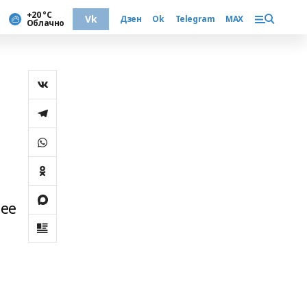
+20 °С
Vk
Дзен
Ok
Telegram
MAX
Облачно
лее