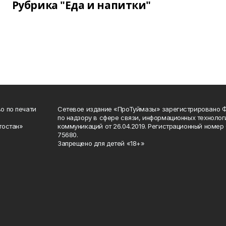
Рубрика "Еда и напитки"
о по печати
Сетевое издание «ПроТуймазы» зарегистрировано 
по надзору в сфере связи, информационных техноло
тостан»
коммуникаций от 26.04.2019. Регистрационный номе
75680.
Запрещено для детей «18+»