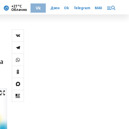
+27 °С
Vk
Дзен
Ok
Telegram
MAX
Облачно
а