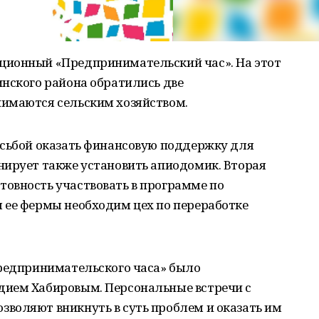
ционный «Предпринимательский час». На этот
инского района обратились две
имаются сельским хозяйством.
осьбой оказать финансовую поддержку для
нирует также установить апиодомик. Вторая
овность участвовать в программе по
 ее фермы необходим цех по переработке
Предпринимательского часа» было
дием Хабировым. Персональные встречи с
воляют вникнуть в суть проблем и оказать им