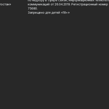
по надзору в сфере связи, информационных техноло
тостан»
коммуникаций от 26.04.2019. Регистрационный номе
75680.
Запрещено для детей «18+»