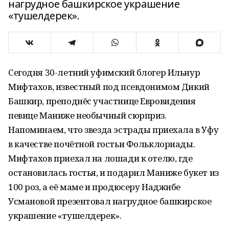
нагрудное башкирское украшение
«тушелдерек».
Сегодня 30-летний уфимский блогер Ильнур
Мифтахов, известный под псевдонимом Дикий
Башкир, преподнёс участнице Евровидения
певице Маниже необычный сюрприз.
Напоминаем, что звезда эстрады приехала в Уфу
в качестве почётной гостьи Фольклориады.
Мифтахов приехал на лошади к отелю, где
остановилась гостья, и подарил Маниже букет из
100 роз, а её маме и продюсеру Наджибе
Усмановой презентовал нагрудное башкирское
украшение «тушелдерек».