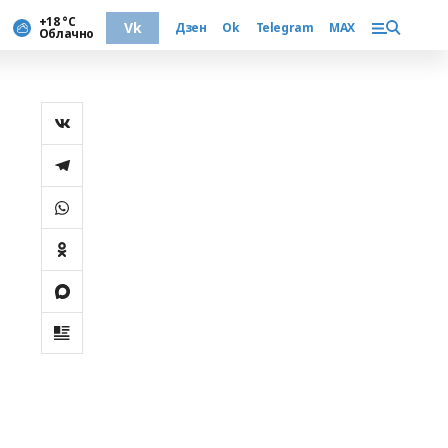
+18 °С
Vk
Дзен
Ok
Telegram
MAX
Облачно