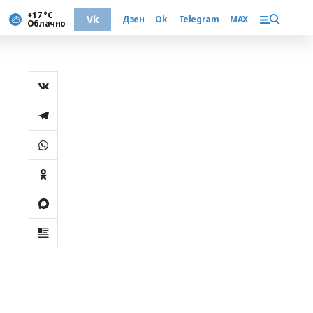
+17 °С
Vk
Дзен
Ok
Telegram
MAX
Облачно
а