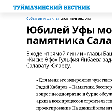
События и факты
28 ОКТЯБРЯ 2022, 04:13
Юбилей Уфы мо
памятника Сала
В ходе «прямой линии» главы Ба
«Киске Өфө» Гульфия Янбаева зад
Салавату Юлаеву.
«Для меня это невероятно чувствит
Радий Хабиров. – Памятник, бесспор
вопрос неоднократно и бурно обсуж
архива всех процессов строительст
проектирование. На данный момент