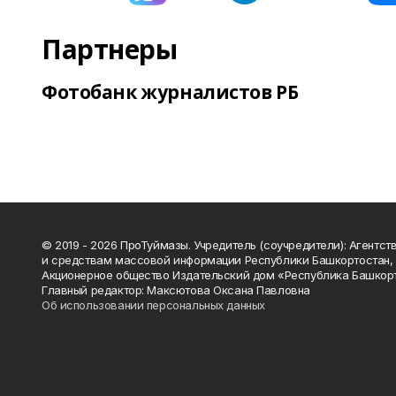
Партнеры
Фотобанк журналистов РБ
© 2019 - 2026 ПроТуймазы. Учредитель (соучредители): Агентств
и средствам массовой информации Республики Башкортостан,
Акционерное общество Издательский дом «Республика Башкор
Главный редактор: Максютова Оксана Павловна
Об использовании персональных данных