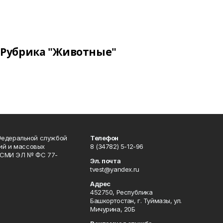
Рубрика "Животные"
Федеральной службой
Телефон
гий и массовых
8 (34782) 5-12-96
р СМИ ЭЛ № ФС 77-
Эл. почта
tvest@yandex.ru
Адрес
452750, Республика
Башкортостан, г. Туймазы, ул.
Мичурина, 20Б