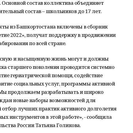
 Основной состав коллектива объединяет
ительный состав – школьников до 17 лет.
екты из Башкортостана включены в сборник
тие 2022», получат поддержку в продвижении
бирования по всей стране.
ресную и насыщенную жизнь могут и должны
жка старшего поколения проводится системно
итие гериатрической помощи, содействие
звитие социальных услуг, программы активной
 Мы продолжаем разрабатывать и широко
аждан новые наборы возможностей для
й отбор лучших практик активного долголетия
ых инструментов в этой работе», - сообщила
ьства России Татьяна Голикова.