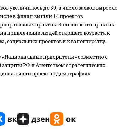
ков увеличилось до 59, а число заявок выросло
м числе в финал вышли 14 проектов
орпоративных практик. Большинство практик-
на привлечение людей старшего возраста к
а, социальных проектов и к волонтерству.
 «Национальные приоритеты» совместно с
 защиты РФ и Агентством стратегических
ционального проекта «Демография».