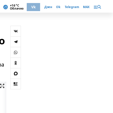
+16 °С
Vk
Дзен
Ok
Telegram
MAX
Облачно
о
ра