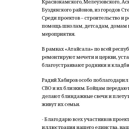
Краснокамского, Мелеузовского, Аск
Буздякского районов, из городов С
Среди проектов – строительство и р
помощь школам, детсадам, домам к
мероприятия.
В рамках «Атайсала» по всей респуб
ремонтируют мечети и церкви, уст
благоустраивают родники и кладб
Радий Хабиров особо поблагодари
СВО и их близким. Бойцам передаю
делают блиндажные свечи и плетут
живут их семьи.
- Благодарю всех участников проек
иллюстрация нашего единства, наше