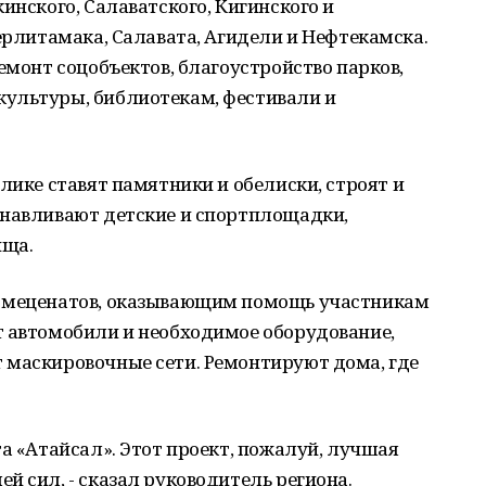
инского, Салаватского, Кигинского и
терлитамака, Салавата, Агидели и Нефтекамска.
емонт соцобъектов, благоустройство парков,
ультуры, библиотекам, фестивали и
лике ставят памятники и обелиски, строят и
анавливают детские и спортплощадки,
ища.
л меценатов, оказывающим помощь участникам
т автомобили и необходимое оборудование,
 маскировочные сети. Ремонтируют дома, где
та «Атайсал». Этот проект, пожалуй, лучшая
й сил, - сказал руководитель региона.