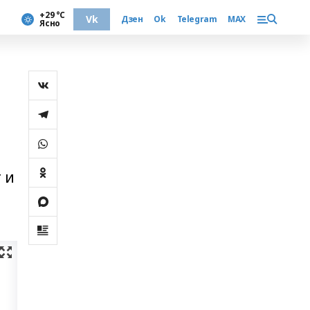
+29 °С
Vk
Дзен
Ok
Telegram
MAX
Ясно
 и