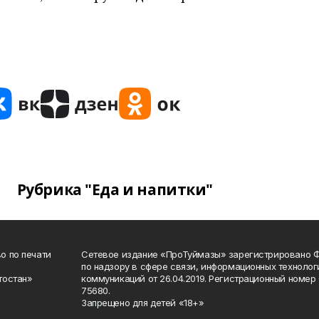
Рубрика "Еда и напитки"
о по печати
Сетевое издание «ПроТуймазы» зарегистрировано 
по надзору в сфере связи, информационных техноло
тостан»
коммуникаций от 26.04.2019. Регистрационный номе
75680.
Запрещено для детей «18+»