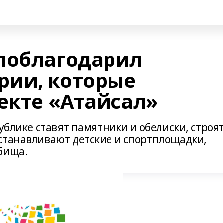
поблагодарил
рии, которые
екте «Атайсал»
ублике ставят памятники и обелиски, строят
станавливают детские и спортплощадки,
бища.