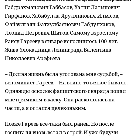
Габдрахманович Габбасов, Хатип Латыпович
Гирфанов, Хабибулла Яруллинович Ильясов,
Файзулгаян Фатхулбаянович Габдулхаков,
Леонид Петрович Шитов. Самому взрослому
Раису Гарееву в январе исполнилось 100 лет.
Жива блокадница Ленинграда Валентина
Николаевна Арефьева.
– Долгая жизнь была уготована мне судьбой, –
вспоминает Гареев. – На войне-то всякое бывало.
Однажды осколок фашистского снаряда попал
мне прямиком в каску. Она раскололась на
части, а я остался целехоньким.
Позже Гареев все-таки был ранен. Но после
госпиталя вновь встал в строй. И уже будучи