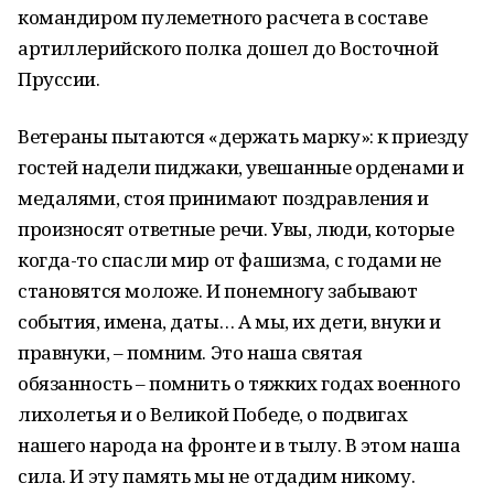
командиром пулеметного расчета в составе
артиллерийского полка дошел до Восточной
Пруссии.
Ветераны пытаются «держать марку»: к приезду
гостей надели пиджаки, увешанные орденами и
медалями, стоя принимают поздравления и
произносят ответные речи. Увы, люди, которые
когда-то спасли мир от фашизма, с годами не
становятся моложе. И понемногу забывают
события, имена, даты… А мы, их дети, внуки и
правнуки, – помним. Это наша святая
обязанность – помнить о тяжких годах военного
лихолетья и о Великой Победе, о подвигах
нашего народа на фронте и в тылу. В этом наша
сила. И эту память мы не отдадим никому.