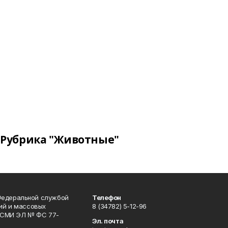
Рубрика "Животные"
Федеральной службой
Телефон
гий и массовых
8 (34782) 5-12-96
р СМИ ЭЛ № ФС 77-
Эл. почта