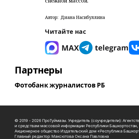
снежной массой.
Автор:
Диана Насибуллина
Читайте нас
Партнеры
Фотобанк журналистов РБ
© 2019 - 2026 ПроТуймазы. Учредитель (соучредители): Агентств
и средствам массовой информации Республики Башкортостан,
Акционерное общество Издательский дом «Республика Башкор
Главный редактор: Максютова Оксана Павловна