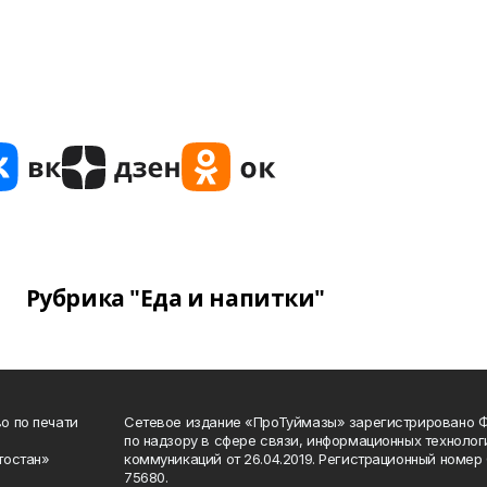
Рубрика "Еда и напитки"
о по печати
Сетевое издание «ПроТуймазы» зарегистрировано 
по надзору в сфере связи, информационных техноло
тостан»
коммуникаций от 26.04.2019. Регистрационный номе
75680.