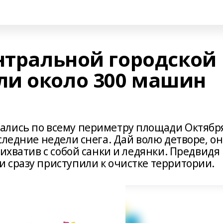
ентральной городской
и около 300 машин
ались по всему периметру площади Октябр
следние недели снега. Дай волю детворе, о
рихватив с собой санки и ледянки. Предвидя
 сразу приступили к очистке территории.