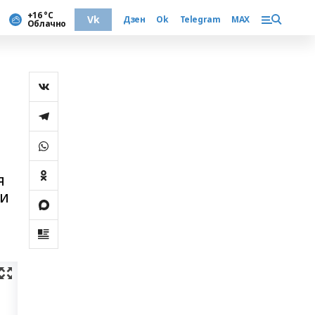
+16 °С
Vk
Дзен
Ok
Telegram
MAX
Облачно
я
ни