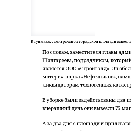
В Туймазах с центральной городской площади вывезл
По словам, заместителя главы адм
Шангареева, подрядчиком, который 
является ООО «Стройголд». Он обс
матери», парка «Нефтяников», пам
ликвидаторам техногенных катастр
В уборке были задействованы два по
вчерашний день они вывезли 75 маш
А за два дня с площади и прилега