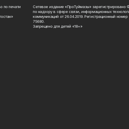
о по печати
Сетевое издание «ПроТуймазы» зарегистрировано 
по надзору в сфере связи, информационных техноло
тостан»
коммуникаций от 26.04.2019. Регистрационный номе
75680.
Запрещено для детей «18+»