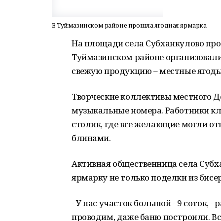
В Туймазинском районе прошла ягодная ярмарка
На площади села Субханкулово про
Туймазинском районе организовали
свежую продукцию – местные ягоды,
Творческие коллективы местного Д
музыкальные номера. Работники к
столик, где все желающие могли от
блинами.
Активная общественница села Субх
ярмарку не только поделки из бисера
- У нас участок большой - 9 соток, -
проводим, даже баню построили. Вс