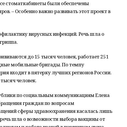
 все стоматкабинеты были обеспечены
ров. – Особенно важно развивать этот проект в
офилактику вирусных инфекций. Речь шла о
гриппа.
рививаются до 15 тысяч человек, работает 251
дные мобильные бригады. По темпу
ия входит в пятерку лучших регионов России.
 тысяч человек.
ублики по социальным коммуникациям Елена
бращения граждан по вопросам
ращений сферы здравоохранения касалась лишь
м речь шла о возможности выбора вакцины от
алистам и работе врачей в первичном звене.