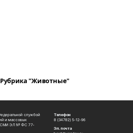
Рубрика "Животные"
Федеральной службой
Телефон
гий и массовых
8 (34782) 5-12-96
р СМИ ЭЛ № ФС 77-
Эл. почта