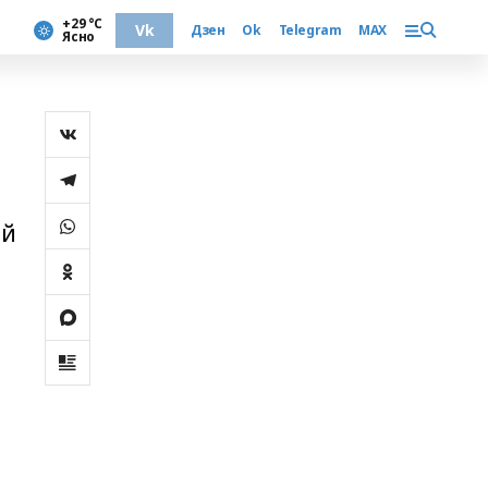
+29 °С
Vk
Дзен
Ok
Telegram
MAX
Ясно
ой