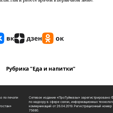
Рубрика "Еда и напитки"
о по печати
Сетевое издание «ПроТуймазы» зарегистрировано 
по надзору в сфере связи, информационных техноло
тостан»
коммуникаций от 26.04.2019. Регистрационный номе
75680.