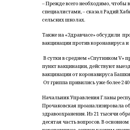
– Прежде всего необходимо, чтобы
специалистами, – сказал Радий Хаби
сельских школах.
Также на «Здравчасе» обсудили пр
вакцинации против коронавируса и 
В сутки в среднем «Спутником V» п
пункт вакцинации, действуют выез
вакцинации от коронавируса Башкир
От гриппа привились уже более 240
Начальник Управления Главы респ
Прочаковская проанализировала о
здравоохранения. Из 21 тысячи об
десятая часть вопросов. В основно
коронавируса, записи к узким специ