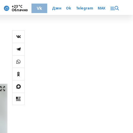
+23 °С
Vk
Дзен
Ok
Telegram
MAX
Облачно