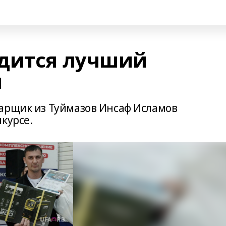
дится лучший
ы
арщик из Туймазов Инсаф Исламов
курсе.