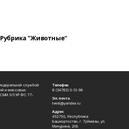
Рубрика "Животные"
Федеральной службой
Телефон
гий и массовых
8 (34782) 5-12-96
р СМИ ЭЛ № ФС 77-
Эл. почта
tvest@yandex.ru
Адрес
452750, Республика
Башкортостан, г. Туймазы, ул.
Мичурина, 20Б