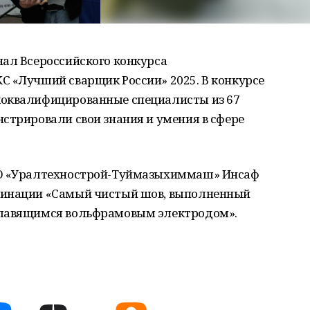
нал Всероссийского конкурса
С «Лучший сварщик России» 2025. В конкурсе
коквалифицированные специалисты из 67
стрировали свои знания и умения в сфере
АО «Уралтехнострой-Туймазыхиммаш» Инсаф
минации «Самый чистый шов, выполненный
плавящимся вольфрамовым электродом».