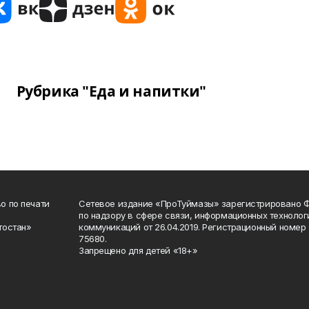
Рубрика "Еда и напитки"
о по печати
Сетевое издание «ПроТуймазы» зарегистрировано 
по надзору в сфере связи, информационных техноло
тостан»
коммуникаций от 26.04.2019. Регистрационный номе
75680.
Запрещено для детей «18+»