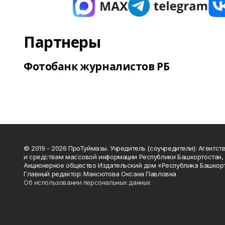
Партнеры
Фотобанк журналистов РБ
© 2019 - 2026 ПроТуймазы. Учредитель (соучредители): Агентств
и средствам массовой информации Республики Башкортостан,
Акционерное общество Издательский дом «Республика Башкор
Главный редактор: Максютова Оксана Павловна
Об использовании персональных данных