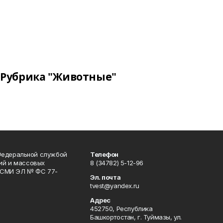
Рубрика "Животные"
Федеральной службой
Телефон
гий и массовых
8 (34782) 5-12-96
р СМИ ЭЛ № ФС 77-
Эл. почта
tvest@yandex.ru
Адрес
452750, Республика
Башкортостан, г. Туймазы, ул.