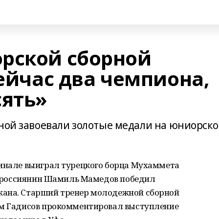
рской сборной
сейчас два чемпиона,
сять»
рной завоевали золотые медали на юниорск
финале выиграл турецкого борца Мухаммета
кг россиянин Шамиль Мамедов победил
жана. Старший тренер молодежной сборной
ам Гадисов прокомментировал выступление