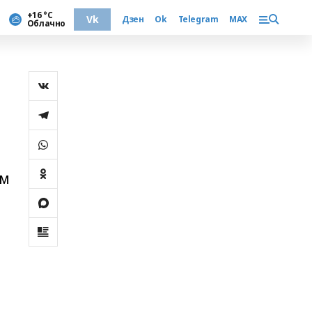
+16 °С
Vk
Дзен
Ok
Telegram
MAX
Облачно
ом