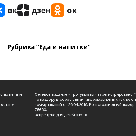
Рубрика "Еда и напитки"
о по печати
Сетевое издание «ПроТуймазы» зарегистрировано 
по надзору в сфере связи, информационных техноло
тостан»
коммуникаций от 26.04.2019. Регистрационный номе
75680.
Запрещено для детей «18+»