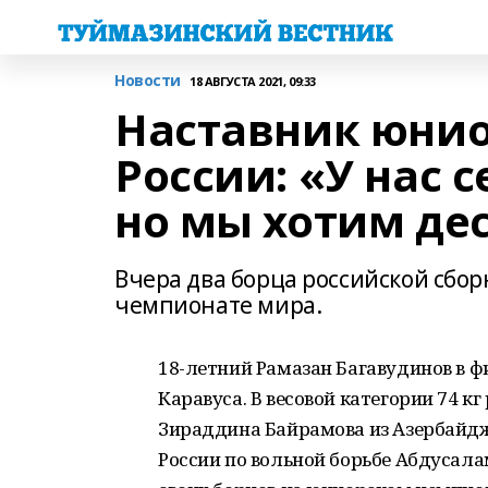
Новости
18 АВГУСТА 2021, 09:33
Наставник юнио
России: «У нас 
но мы хотим де
Вчера два борца российской сбо
чемпионате мира.
18-летний Рамазан Багавудинов в 
Каравуса. В весовой категории 74 
Зираддина Байрамова из Азербайд
России по вольной борьбе Абдусал