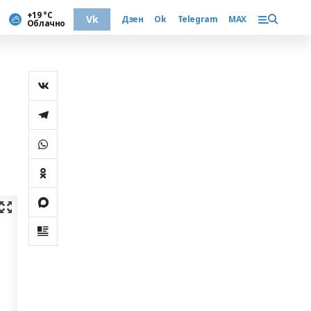
+19 °С
Vk
Дзен
Ok
Telegram
MAX
Облачно