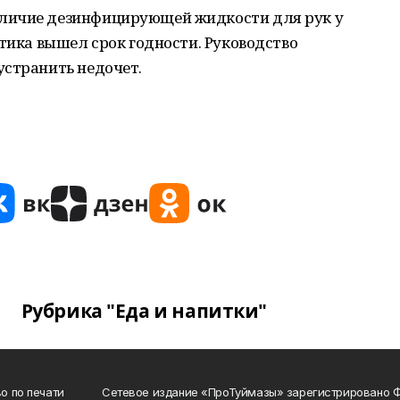
личие дезинфицирующей жидкости для рук у
птика вышел срок годности. Руководство
странить недочет.
Рубрика "Еда и напитки"
о по печати
Сетевое издание «ПроТуймазы» зарегистрировано 