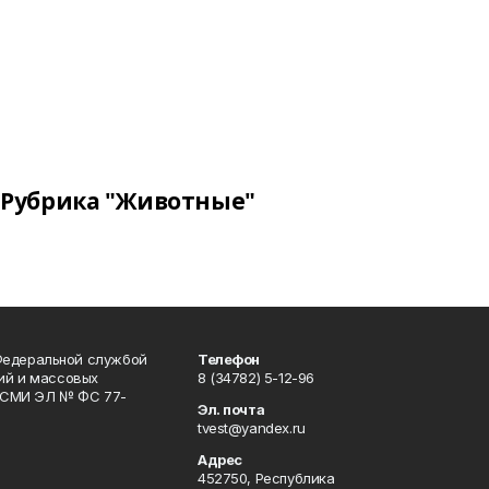
Рубрика "Животные"
Федеральной службой
Телефон
гий и массовых
8 (34782) 5-12-96
р СМИ ЭЛ № ФС 77-
Эл. почта
tvest@yandex.ru
Адрес
452750, Республика