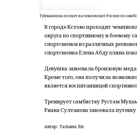
Туймазинка поедет на чемпионат России по самб
В городе Кстово проходит чемпион
округа по спортивному и боевому с
спортсменов из различных регионов
спортсменка Елена Абдуллина пока
Девушка завоевала бронзовую медал
Кроме того, она получила возможно
является воспитанницей спортивно
Тренирует самбистку Рустам Мухаме
Риана Султанова завоевала путевку
Автор:
Татьяна Ли