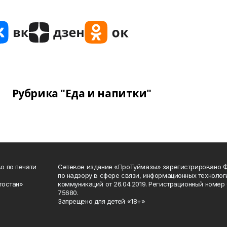
Рубрика "Еда и напитки"
о по печати
Сетевое издание «ПроТуймазы» зарегистрировано 
по надзору в сфере связи, информационных техноло
тостан»
коммуникаций от 26.04.2019. Регистрационный номе
75680.
Запрещено для детей «18+»