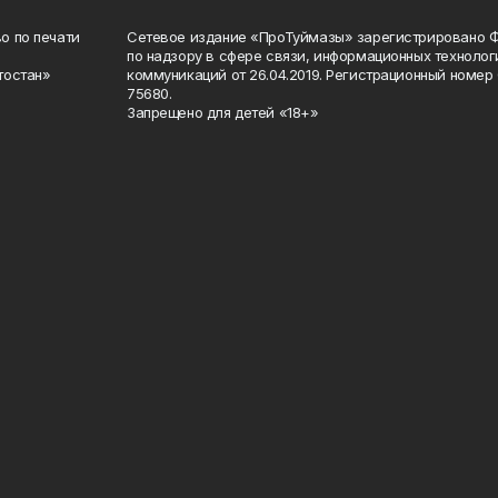
о по печати
Сетевое издание «ПроТуймазы» зарегистрировано 
по надзору в сфере связи, информационных техноло
тостан»
коммуникаций от 26.04.2019. Регистрационный номе
75680.
Запрещено для детей «18+»