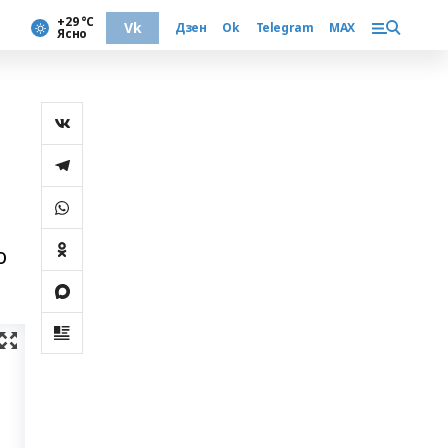
+29 °С
Vk
Дзен
Ok
Telegram
MAX
Ясно
о