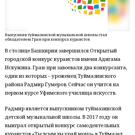
Выпускник туймазинской музыкальной школы стал
обладателем Гран-при конкурса кураистов
В столице Башкирии завершился Открытый
городской конкурс кураистов имени Адигама
Искужина. Гран-при завоевали два конкурсанта,
один из которых – уроженец Туймазинского
района Радмир Гумеров. Сейчас он учится на
первом курсе Уфимского училища искусств.
Радмир является выпускником туймазинской
детской музыкальной школы. В 2017 году он
выиграл открытый конкурс самодеятельных
кураистов «Тылсымлы ҡурай моңо» в Туймазах.