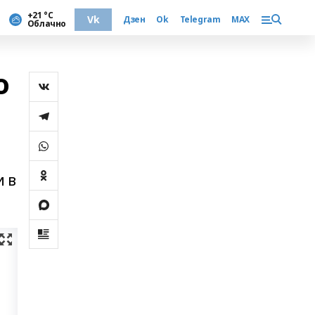
+21 °С
Vk
Дзен
Ok
Telegram
MAX
Облачно
о
и в