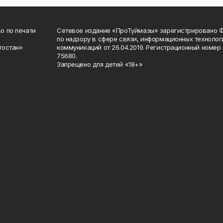
о по печати
Сетевое издание «ПроТуймазы» зарегистрировано 
по надзору в сфере связи, информационных техноло
тостан»
коммуникаций от 26.04.2019. Регистрационный номе
75680.
Запрещено для детей «18+»