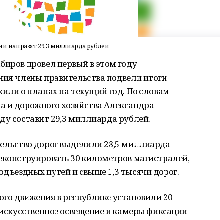
рии направят 29,3 миллиарда рублей
биров провел первый в этом году
ния члены правительства подвели итоги
жили о планах на текущий год. По словам
а и дорожного хозяйства Александра
ду составит 29,3 миллиарда рублей.
тельство дорог выделили 28,5 миллиарда
еконструировать 30 километров магистралей,
дъездных путей и свыше 1,3 тысячи дорог.
ого движения в республике установили 20
, искусственное освещение и камеры фиксации