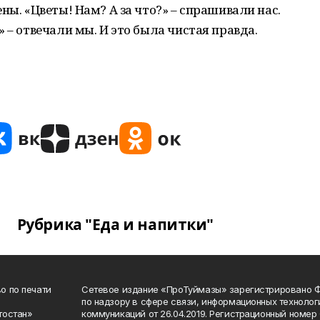
ны. «Цветы! Нам? А за что?» – спрашивали нас.
 – отвечали мы. И это была чистая правда.
Рубрика "Еда и напитки"
о по печати
Сетевое издание «ПроТуймазы» зарегистрировано 
по надзору в сфере связи, информационных техноло
тостан»
коммуникаций от 26.04.2019. Регистрационный номе