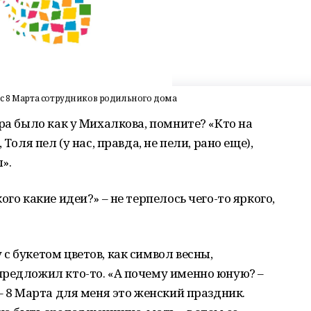
 с 8 Марта сотрудников родильного дома
ра было как у Михалкова, помните? «Кто на
Толя пел (у нас, правда, не пели, рано еще),
».
го какие идеи?» – не терпелось чего-то яркого,
с букетом цветов, как символ весны,
предложил кто-то. «А почему именно юную? –
– 8 Марта для меня это женский праздник.