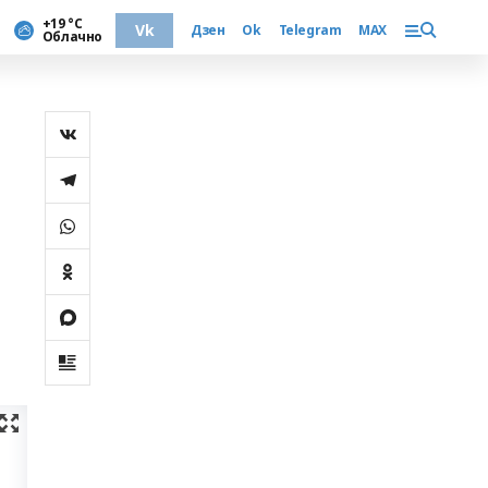
+19 °С
Vk
Дзен
Ok
Telegram
MAX
Облачно