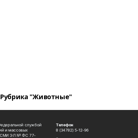
Рубрика "Животные"
Федеральной службой
Телефон
гий и массовых
8 (34782) 5-12-96
р СМИ ЭЛ № ФС 77-