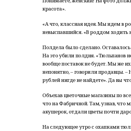
Понимаете, женский! На фото должн
красота».
«А что, классная идея. Мы идем в р
невыспавшийся. «В роддом ходить н
Полдела было сделано. Оставалось
На это убили полдня. «Тюльпанов нет
вообще поставок не будет. Мы же их 
непонятно, – говорили продавцы. –
рублей нигде не найдете». Да вы что
Объехав цветочные магазины по все
что на Фабричной. Там, узнав, что 
акушерок, отдали цветы почти даро
На следующее утро с охапками тюль