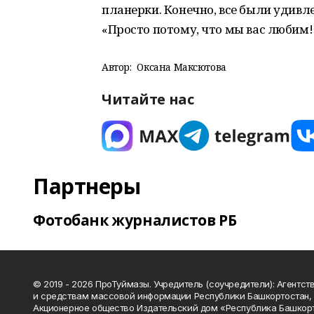
планерки. Конечно, все были удивле
«Просто потому, что мы вас любим!»
Автор:
Оксана Максютова
Читайте нас
Партнеры
Фотобанк журналистов РБ
© 2019 - 2026 ПроТуймазы. Учредитель (соучредители): Агентств
и средствам массовой информации Республики Башкортостан,
Акционерное общество Издательский дом «Республика Башкор