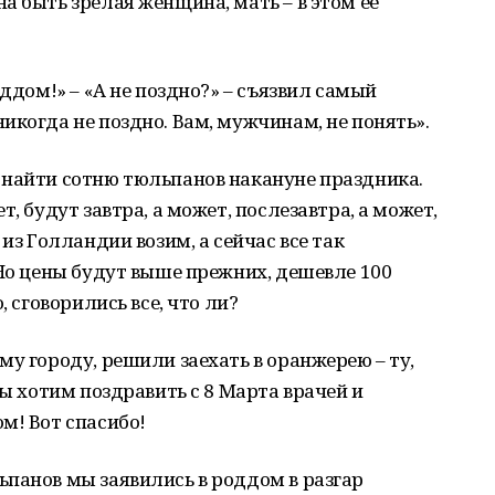
а быть зрелая женщина, мать – в этом ее
оддом!» – «А не поздно?» – съязвил самый
икогда не поздно. Вам, мужчинам, не понять».
 найти сотню тюльпанов накануне праздника.
, будут завтра, а может, послезавтра, а может,
из Голландии возим, а сейчас все так
 Но цены будут выше прежних, дешевле 100
, сговорились все, что ли?
му городу, решили заехать в оранжерею – ту,
мы хотим поздравить с 8 Марта врачей и
м! Вот спасибо!
панов мы заявились в роддом в разгар