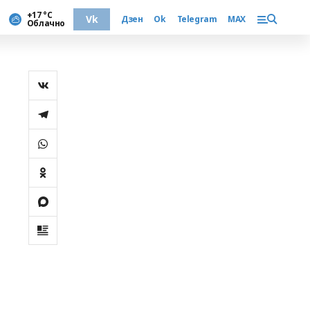
+17 °С
Vk
Дзен
Ok
Telegram
MAX
Облачно