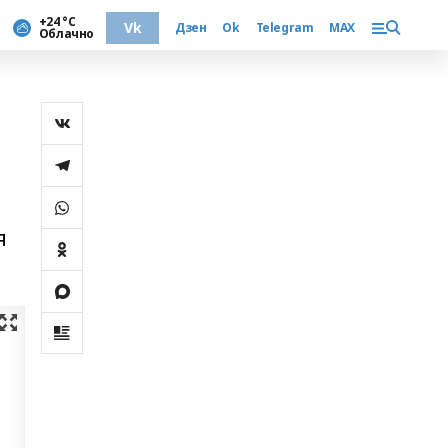
+24 °С
Vk
Дзен
Ok
Telegram
MAX
Облачно
я