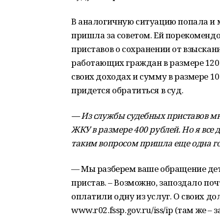
В аналогичную ситуацию попала и м
пришла за советом. Ей порекомендо
приставов о сохранении от взыск
работающих граждан в размере 1200
своих доходах и сумму в размере 10
придется обратиться в суд.
— Из службы судебных приставов мн
ЖКУ в размере 400 рублей. Но я все 
таким вопросом пришла еще одна г
— Мы разберем ваше обращение дет
пристав. – Возможно, запоздало по
оплатили одну из услуг. О своих до
www.r02.fssp.gov.ru/iss/ip (там же –