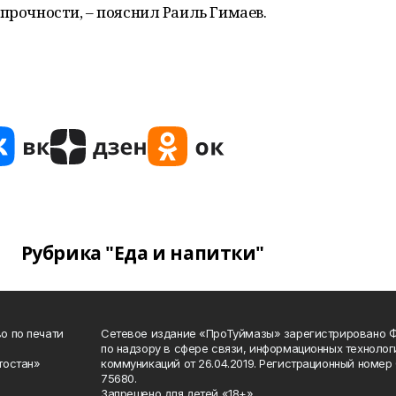
прочности, – пояснил Раиль Гимаев.
Рубрика "Еда и напитки"
о по печати
Сетевое издание «ПроТуймазы» зарегистрировано 
по надзору в сфере связи, информационных техноло
тостан»
коммуникаций от 26.04.2019. Регистрационный номе
75680.
Запрещено для детей «18+»