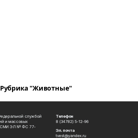
Рубрика "Животные"
Федеральной службой
Телефон
гий и массовых
8 (34782) 5-12-96
р СМИ ЭЛ № ФС 77-
Эл. почта
tvest@yandex.ru