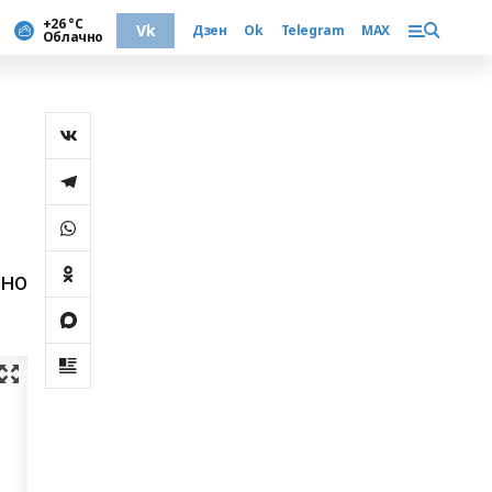
+26 °С
Vk
Дзен
Ok
Telegram
MAX
Облачно
нно