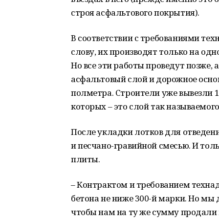
строя асфальтового покрытия).
В соответствии с требованиями тех
слову, их производят только на од
Но все эти работы проведут позже,
асфальтовый слой и дорожное основ
полметра. Строители уже вывезли 1
которых – это слой так называемого
После укладки лотков для отведен
и песчано-гравийной смесью. И тол
плиты.
– Контрактом и требованием техна
бетона не ниже 300-й марки. Но мы
чтобы нам на ту же сумму продали 