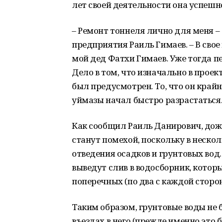
лет своей деятельности она успешн
– Ремонт тоннеля лично для меня – 
предприятия Раиль Гимаев. – В свое
мой дед Фатхи Гимаев. Уже тогда п
Дело в том, что изначально в проек
был предусмотрен. То, что он крайн
уймазы начал быстро разрастаться
Как сообщил Раиль Данирович, дож
станут помехой, поскольку в неско
отведения осадков и грунтовых вод
выведут слив в водосборник, котор
поперечных (по два с каждой сторо
Таким образом, грунтовые воды не 
въездах в него (прежде именно это