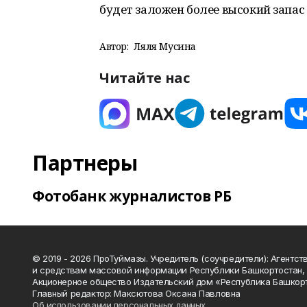
будет заложен более высокий запас 
Автор:
Ляля Мусина
Читайте нас
Партнеры
Фотобанк журналистов РБ
© 2019 - 2026 ПроТуймазы. Учредитель (соучредители): Агентств
и средствам массовой информации Республики Башкортостан,
Акционерное общество Издательский дом «Республика Башкор
Главный редактор: Максютова Оксана Павловна
Об использовании персональных данных