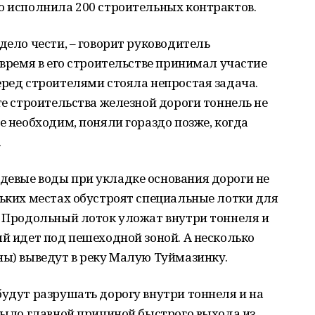
о исполнила 200 строительных контрактов.
дело чести, – говорит руководитель
 время в его строительстве принимал участие
еред строителями стояла непростая задача.
те строительства железной дороги тоннель не
е необходим, поняли гораздо позже, когда
.
девые воды при укладке основания дороги не
льких местах обустроят специальные лотки для
. Продольный лоток уложат внутри тоннеля и
ый идет под пешеходной зоной. А несколько
ны) выведут в реку Малую Туймазинку.
будут разрушать дорогу внутри тоннеля и на
 было главной причиной быстрого выхода из