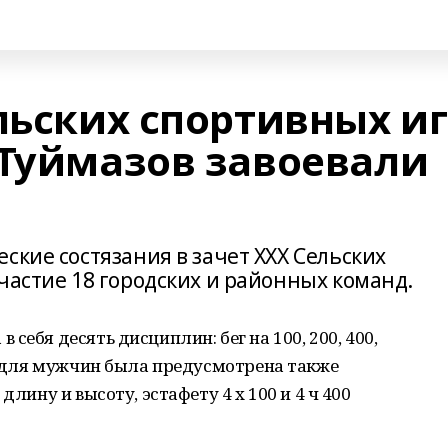
льских спортивных и
 Туймазов завоевали
ские состязания в зачет XXX Сельских
участие 18 городских и районных команд.
себя десять дисциплин: бег на 100, 200, 400,
о, для мужчин была предусмотрена также
длину и высоту, эстафету 4 х 100 и 4 ч 400