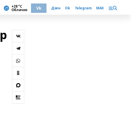
+28 °С
Vk
Дзен
Ok
Telegram
MAX
Облачно
гр