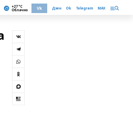
+27 °С
Vk
Дзен
Ok
Telegram
MAX
Облачно
а