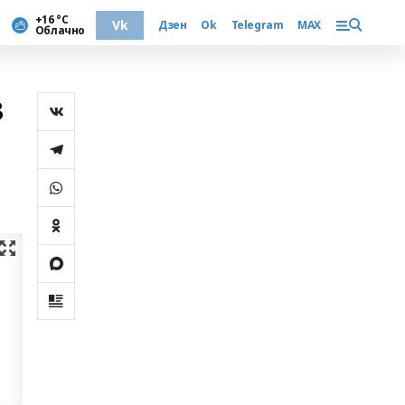
+16 °С
Vk
Дзен
Ok
Telegram
MAX
Облачно
з