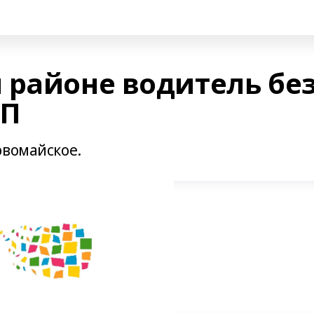
 районе водитель бе
ТП
рвомайское.