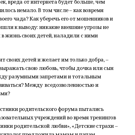
ек, вреда от интернета будет больше, чем
пилось немало. В том числе – как вовремя
воего чада? Как уберечь его от мошенников и
ишли к выводу: никакие внешние угрозы не
в жизнь своих детей, наладили с ними
т своих детей и желает им только добра, –
 выражать свою любовь, чтобы дочка или сын
ежду разумными запретами и тотальным
виваться? Между вседозволенностью и
ьми?
частники родительского форума пытались
азовательных учреждений во время тренингов
инки родительской любви», «Детские страхи –
их психолог предложила мамам и папам