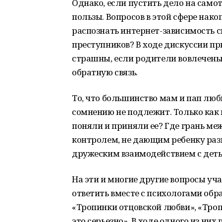
Однако, если пустить дело на самот
пользы. Вопросов в этой сфере нако
распознать интернет-зависимость с
преступников? В ходе дискуссии пр
страшны, если родители вовлечены 
обратную связь.
То, что большинство мам и пап люби
сомнению не подлежит. Только как
поняли и приняли ее? Где грань м
контролем, не дающим ребенку раз
дружеским взаимодействием с дет
На эти и многие другие вопросы у
ответить вместе с психологами обр
«Тропинки отцовской любви», «Троп
это серьезно». В ходе одного из н