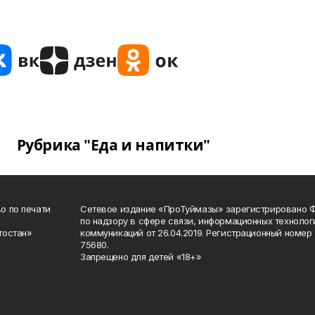
Рубрика "Еда и напитки"
о по печати
Сетевое издание «ПроТуймазы» зарегистрировано 
по надзору в сфере связи, информационных техноло
тостан»
коммуникаций от 26.04.2019. Регистрационный номе
75680.
Запрещено для детей «18+»