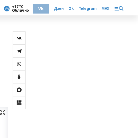
+17 °С
Vk
Дзен
Ok
Telegram
MAX
Облачно