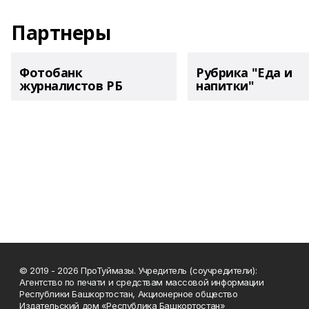
Партнеры
Фотобанк
Рубрика "Еда и
журналистов РБ
напитки"
© 2019 - 2026 ПроТуймазы. Учредитель (соучредители):
Агентство по печати и средствам массовой информации
Республики Башкортостан, Акционерное общество
Издательский дом «Республика Башкортостан»