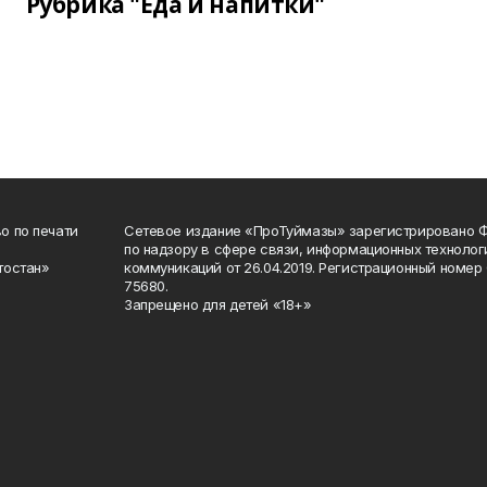
Рубрика "Еда и напитки"
о по печати
Сетевое издание «ПроТуймазы» зарегистрировано 
по надзору в сфере связи, информационных техноло
тостан»
коммуникаций от 26.04.2019. Регистрационный номе
75680.
Запрещено для детей «18+»