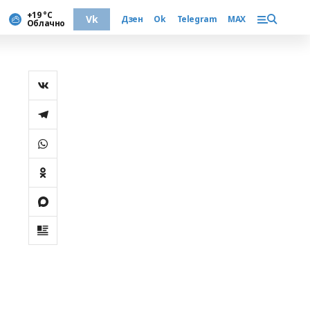
+19 °С
Vk
Дзен
Ok
Telegram
MAX
Облачно