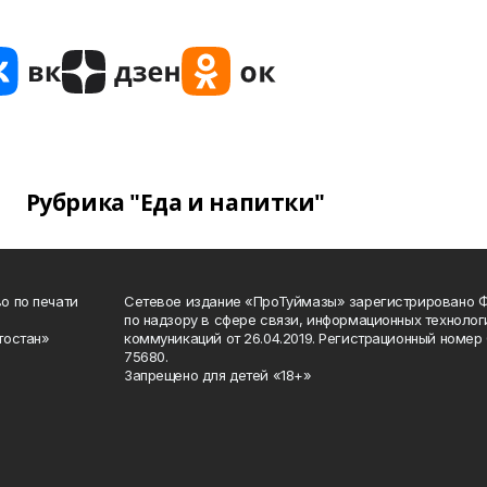
Рубрика "Еда и напитки"
о по печати
Сетевое издание «ПроТуймазы» зарегистрировано 
по надзору в сфере связи, информационных техноло
тостан»
коммуникаций от 26.04.2019. Регистрационный номе
75680.
Запрещено для детей «18+»