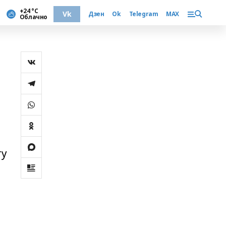
+24 °С
Vk
Дзен
Ok
Telegram
MAX
Облачно
ту