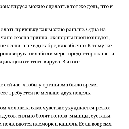
оронавируса можно сделать в тот же день, что и
лать прививку как можно раньше. Одна из
чало сезона гриппа. Эксперты прогнозируют,
не осени, а не в декабре, как обычно. К тому же
оронавируса ослабили меры предосторожности
цинации от этого вируса. В итоге
е сейчас, чтобы у организма было время
есс требуется не меньше двух недель.
пом человека самочувствие ухудшается резко:
адусов, сильно болят голова, мышцы, суставы,
ле, появляются насморк и кашель. Если вовремя