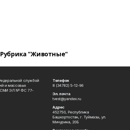
Рубрика "Животные"
Федеральной службой
Телефон
гий и массовых
8 (34782) 5-12-96
р СМИ ЭЛ № ФС 77-
Эл. почта
tvest@yandex.ru
Адрес
452750, Республика
Башкортостан, г. Туймазы, ул.
Мичурина, 20Б