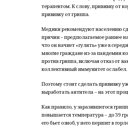
терапевтом. К слову, прививку от к
прививку от гриппа.
Медики рекомендуют населению сде
причин – предполагаемое раннее на
что он начнет «гулять» уже в середи
многие граждане из-за пандемии к
против гриппа, включая отказ от вак
коллективный иммунитет ослабел.
Поэтому стоит сделать прививку уж
выработать антитела – на этот проц
Как правило, у заразившегося грип
повышается температура – до 39 гр
его бьет озноб, у него першит в гор