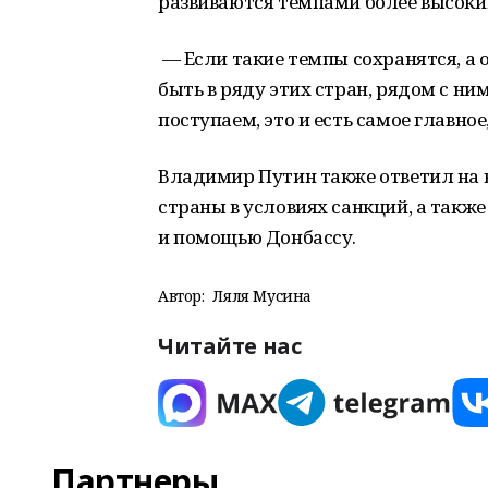
развиваются темпами более высоки
— Если такие темпы сохранятся, а 
быть в ряду этих стран, рядом с ни
поступаем, это и есть самое главное
Владимир Путин также ответил на 
страны в условиях санкций, а такж
и помощью Донбассу.
Автор:
Ляля Мусина
Читайте нас
Партнеры