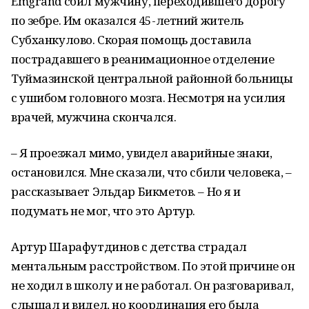
Emgrand сбил мужчину, переходившего дорогу
по зебре. Им оказался 45-летний житель
Субханкулово. Скорая помощь доставила
пострадавшего в реанимационное отделение
Туймазинской центральной районной больницы
с ушибом головного мозга. Несмотря на усилия
врачей, мужчина скончался.
– Я проезжал мимо, увидел аварийные знаки,
остановился. Мне сказали, что сбили человека, –
рассказывает Эльдар Бикметов. – Но я и
подумать не мог, что это Артур.
Артур Шарафутдинов с детства страдал
ментальным расстройством. По этой причине он
не ходил в школу и не работал. Он разговаривал,
слышал и видел, но координация его была