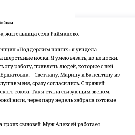
 бойцам
а, жительница села Райманово.
женщин «Поддержим наших» я увидела
 шерстяные носки. Я умею вязать, но не носки.
ь эту работу, привлечь людей, которые с ней
 Ершатовна. – Светлану, Марину и Валентину из
ушав меня, сразу согласились. С пряжей
кого союза. Так я стала связующим звеном.
яной нити, через пару недель забрала готовые
ма троих сыновей. Муж Алексей работает