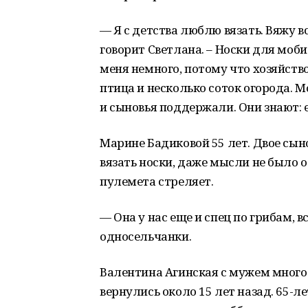
— Я с детства люблю вязать. Вяжу в
говорит Светлана. – Носки для моби
меня немного, потому что хозяйство
птица и несколько соток огорода. 
и сыновья поддержали. Они знают: е
Марине Бадиковой 55 лет. Двое сын
вязать носки, даже мысли не было от
пулемета стреляет.
— Она у нас еще и спец по грибам, вс
односельчанки.
Валентина Агинская с мужем много 
вернулись около 15 лет назад. 65-л