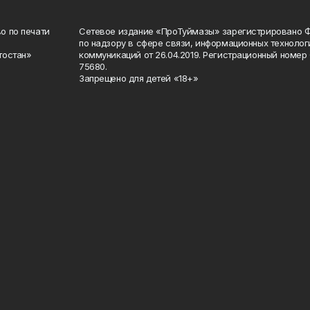
о по печати
Сетевое издание «ПроТуймазы» зарегистрировано 
по надзору в сфере связи, информационных техноло
тостан»
коммуникаций от 26.04.2019. Регистрационный номе
75680.
Запрещено для детей «18+»