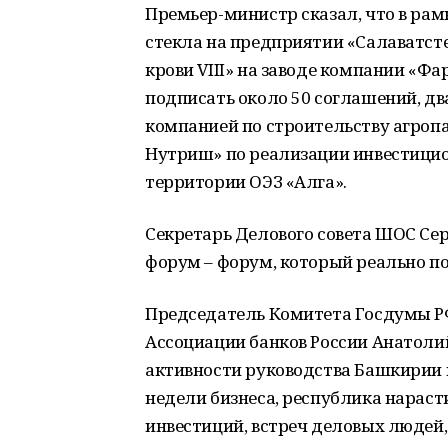
Премьер-министр сказал, что в рам
стекла на предприятии «Салаватст
крови VIII» на заводе компании «Ф
подписать около 50 соглашений, дв
компанией по строительству агропа
Нутриш» по реализации инвестицион
территории ОЭЗ «Алга».
Секретарь Делового совета ШОС Се
форум – форум, который реально п
Председатель Комитета Госдумы РФ
Ассоциации банков России Анатолий
активности руководства Башкирии
недели бизнеса, республика нараст
инвестиций, встреч деловых людей