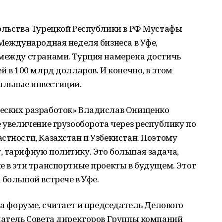
сольства Турецкой Республики в РФ Мустафы
 Международная неделя бизнеса в Уфе,
 между странами. Турция намерена достичь
й в 100 млрд долларов. И конечно, в этом
альные инвестиции.
ческих разработок» Владислав Онищенко
е увеличение грузооборота через республику по
стности, Казахстан и Узбекистан. Поэтому
, тарифную политику. Это большая задача,
е в эти транспортные проекты в будущем. Этот
 большой встрече в Уфе.
на форуме, считает и председатель Делового
едатель Совета директоров Группы компаний