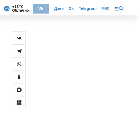
+18 °С
Vk
Дзен
Ok
Telegram
MAX
Облачно