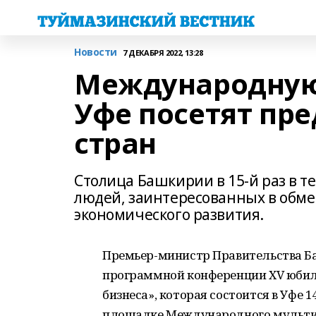
Новости
7 ДЕКАБРЯ 2022, 13:28
Международную
Уфе посетят пр
стран
Столица Башкирии в 15-й раз в т
людей, заинтересованных в обме
экономического развития.
Премьер-министр Правительства Ба
программной конференции ХV юби
бизнеса», которая состоится в Уфе 
площадке Международного мультим