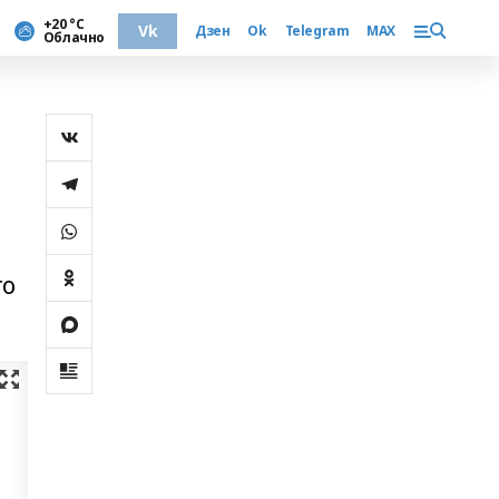
+20 °С
Vk
Дзен
Ok
Telegram
MAX
Облачно
го