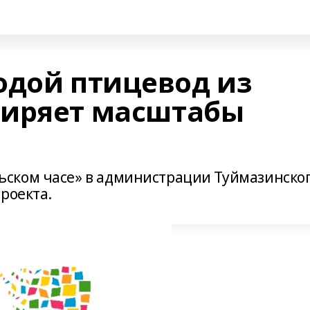
одой птицевод из
ширяет масштабы
ском часе» в администрации Туймазинско
роекта.