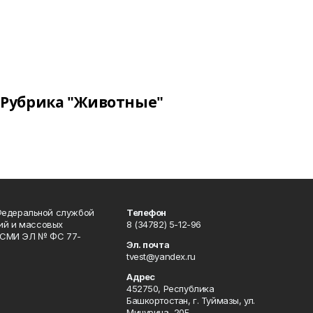
Рубрика "Животные"
Федеральной службой
Телефон
гий и массовых
8 (34782) 5-12-96
р СМИ ЭЛ № ФС 77-
Эл. почта
tvest@yandex.ru
Адрес
452750, Республика
Башкортостан, г. Туймазы, ул.
Мичурина, 20Б