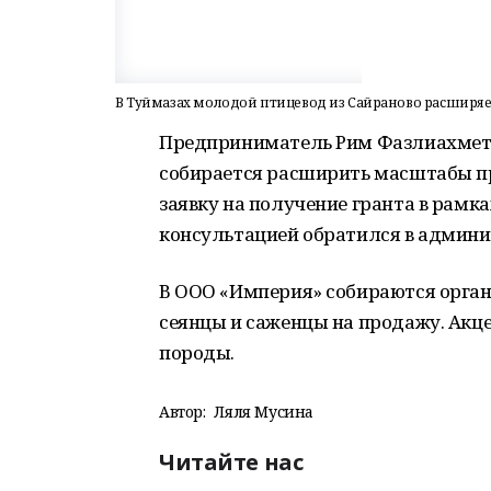
В Туймазах молодой птицевод из Сайраново расширя
Предприниматель Рим Фазлиахмето
собирается расширить масштабы пр
заявку на получение гранта в рам
консультацией обратился в админ
В ООО «Империя» собираются орган
сеянцы и саженцы на продажу. Акце
породы.
Автор:
Ляля Мусина
Читайте нас