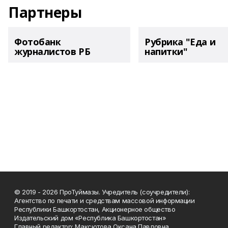
Партнеры
Фотобанк
Рубрика "Еда и
журналистов РБ
напитки"
© 2019 - 2026 ПроТуймазы. Учредитель (соучредители):
Агентство по печати и средствам массовой информации
Республики Башкортостан, Акционерное общество
Издательский дом «Республика Башкортостан»
Главный редактор: Максютова Оксана Павловна