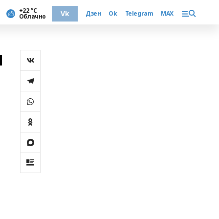
+22 °С
Vk
Дзен
Ok
Telegram
MAX
Облачно
м