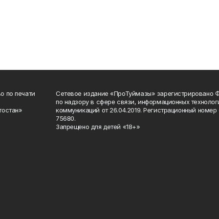
о по печати
Сетевое издание «ПроТуймазы» зарегистрировано 
по надзору в сфере связи, информационных техноло
тостан»
коммуникаций от 26.04.2019. Регистрационный номе
75680.
Запрещено для детей «18+»