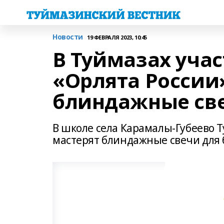
Новости
19 ФЕВРАЛЯ 2023, 10:45
В Туймазах уча
«Орлята России
блиндажные св
В школе села Карамалы-Губеево 
мастерят блиндажные свечи для 