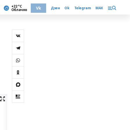
+22 °С
Vk
Дзен
Ok
Telegram
MAX
Облачно