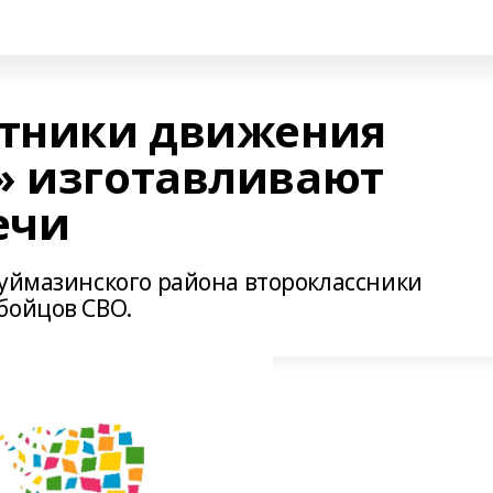
стники движения
» изготавливают
ечи
Туймазинского района второклассники
бойцов СВО.