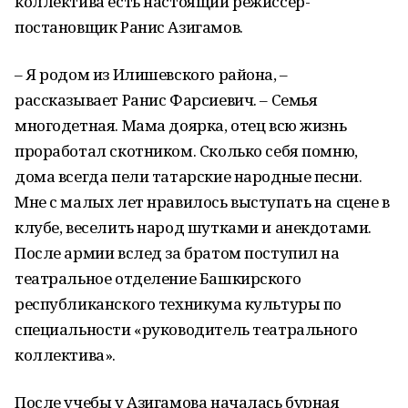
коллектива есть настоящий режиссер-
постановщик Ранис Азигамов.
– Я родом из Илишевского района, –
рассказывает Ранис Фарсиевич. – Семья
многодетная. Мама доярка, отец всю жизнь
проработал скотником. Сколько себя помню,
дома всегда пели татарские народные песни.
Мне с малых лет нравилось выступать на сцене в
клубе, веселить народ шутками и анекдотами.
После армии вслед за братом поступил на
театральное отделение Башкирского
республиканского техникума культуры по
специальности «руководитель театрального
коллектива».
После учебы у Азигамова началась бурная