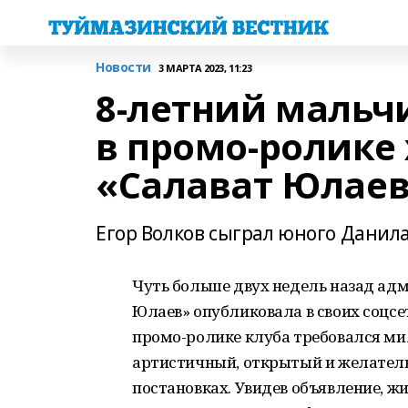
Новости
3 МАРТА 2023, 11:23
8-летний мальч
в промо-ролике
«Салават Юлае
Егор Волков сыграл юного Данил
Чуть больше двух недель назад ад
Юлаев» опубликовала в своих соцсет
промо-ролике клуба требовался ми
артистичный, открытый и желатель
постановках. Увидев объявление, ж