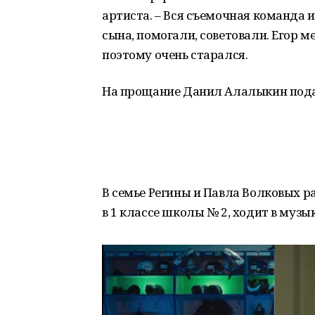
артиста. – Вся съемочная команда
сына, помогали, советовали. Егор 
поэтому очень старался.
На прощание Данил Алалыкин пода
В семье Регины и Павла Волковых ра
в 1 классе школы № 2, ходит в муз