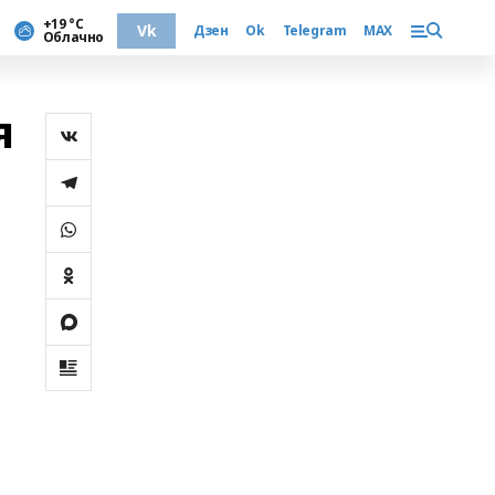
+19 °С
Vk
Дзен
Ok
Telegram
MAX
Облачно
я