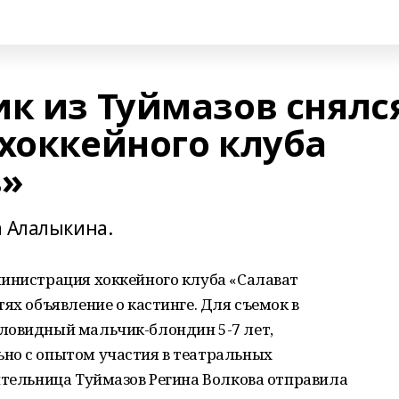
ик из Туймазов снялс
 хоккейного клуба
в»
а Алалыкина.
министрация хоккейного клуба «Салават
ях объявление о кастинге. Для съемок в
ловидный мальчик-блондин 5-7 лет,
но с опытом участия в театральных
ительница Туймазов Регина Волкова отправила