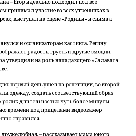
ына – Егор идеально подходил под все
ем принимал участие во всех утренниках в
урсах, выступал на сцене «Родины» и снимал
нулся и организаторам кастинга. Регину
изображает радость, грусть и другие эмоции.
ора утвердили на роль нападающего «Салавата
ве.
дня: первый день ушел на репетиции, во второй
али одежду, создать соответствующий образ
о-ролик длительностью чуть более минуты
ько времени под прицелами видеокамер
ично справился.
ь дружелюбная, – рассказывает мама юного