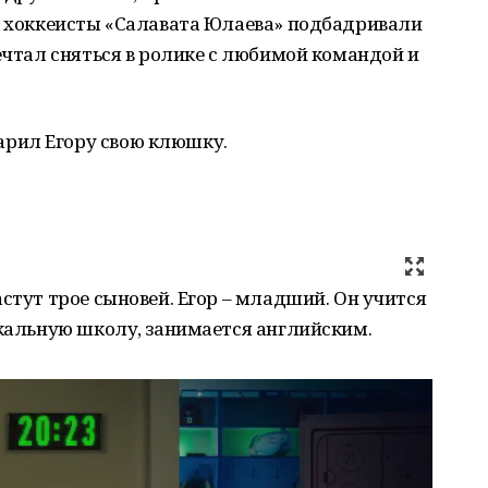
 и хоккеисты «Салавата Юлаева» подбадривали
мечтал сняться в ролике с любимой командой и
рил Егору свою клюшку.
стут трое сыновей. Егор – младший. Он учится
ыкальную школу, занимается английским.