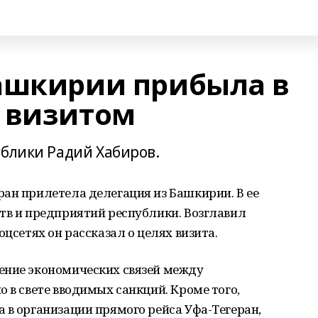
ашкирии прибыла в
 визитом
ублики Радий Хабиров.
ан прилетела делегация из Башкирии. В ее
тв и предприятий республики. Возглавил
оцсетях он рассказал о целях визита.
ение экономических связей между
 в свете вводимых санкций. Кроме того,
 в организации прямого рейса Уфа-Тегеран,