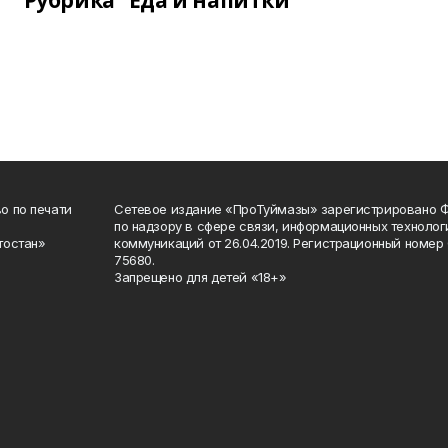
Рубрика "Еда и напитки"
о по печати
Сетевое издание «ПроТуймазы» зарегистрировано 
по надзору в сфере связи, информационных техноло
тостан»
коммуникаций от 26.04.2019. Регистрационный номе
75680.
Запрещено для детей «18+»