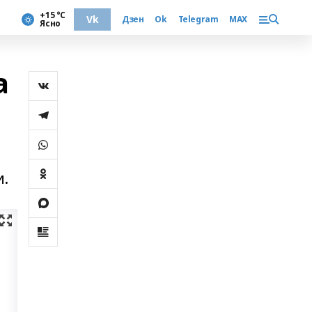
+15 °С
Vk
Дзен
Ok
Telegram
MAX
Ясно
а
и.