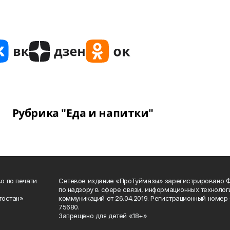
Рубрика "Еда и напитки"
о по печати
Сетевое издание «ПроТуймазы» зарегистрировано 
по надзору в сфере связи, информационных техноло
тостан»
коммуникаций от 26.04.2019. Регистрационный номе
75680.
Запрещено для детей «18+»