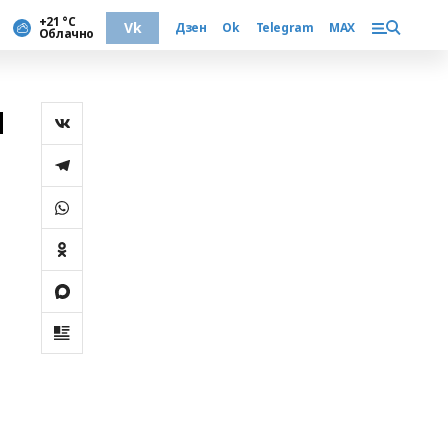
+21 °С
Vk
Дзен
Ok
Telegram
MAX
Облачно
и