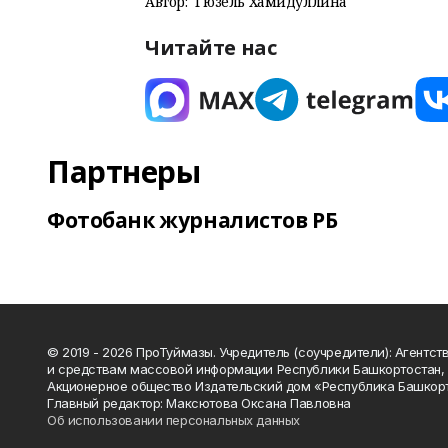
Автор:
Гюзель Хамидуллина
Читайте нас
Партнеры
Фотобанк журналистов РБ
© 2019 - 2026 ПроТуймазы. Учредитель (соучредители): Агентств
и средствам массовой информации Республики Башкортостан,
Акционерное общество Издательский дом «Республика Башкор
Главный редактор: Максютова Оксана Павловна
Об использовании персональных данных