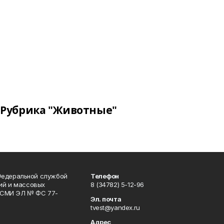
Рубрика "Животные"
Федеральной службой
Телефон
гий и массовых
8 (34782) 5-12-96
р СМИ ЭЛ № ФС 77-
Эл. почта
tvest@yandex.ru
Адрес