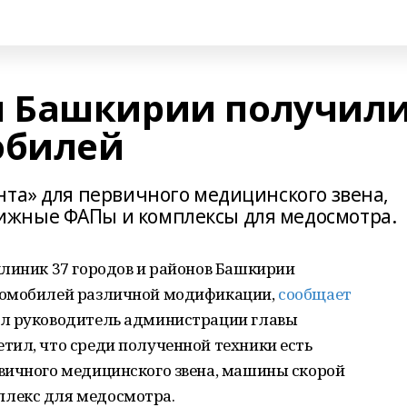
 Башкирии получил
обилей
нта» для первичного медицинского звена,
жные ФАПы и комплексы для медосмотра.
клиник 37 городов и районов Башкирии
томобилей различной модификации,
сообщает
чил руководитель администрации главы
тил, что среди полученной техники есть
вичного медицинского звена, машины скорой
лекс для медосмотра.