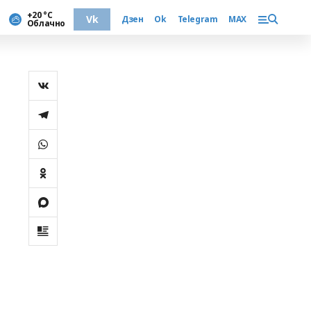
+20 °С
Vk
Дзен
Ok
Telegram
MAX
Облачно