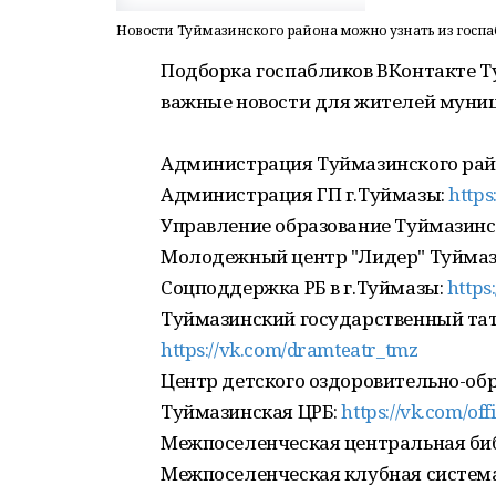
Новости Туймазинского района можно узнать из госп
Подборка госпабликов ВКонтакте Т
важные новости для жителей муни
Администрация Туймазинского рай
Администрация ГП г.Туймазы:
https
Управление образование Туймазинс
Молодежный центр "Лидер" Туймаз
Соцподдержка РБ в г.Туймазы:
https
Туймазинский государственный та
https://vk.com/dramteatr_tmz
Центр детского оздоровительно-об
Туймазинская ЦРБ:
https://vk.com/off
Межпоселенческая центральная би
Межпоселенческая клубная систем