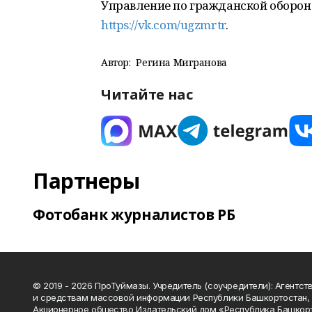
Управление по гражданской обороне
https://vk.com/ugzmrtr
.
Автор:
Регина Мигранова
Читайте нас
Партнеры
Фотобанк журналистов РБ
© 2019 - 2026 ПроТуймазы. Учредитель (соучредители): Агентств
и средствам массовой информации Республики Башкортостан,
Акционерное общество Издательский дом «Республика Башкор