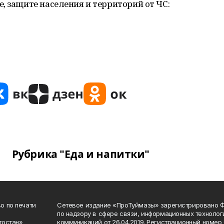
, защите населения и территорий от ЧС:
Рубрика "Еда и напитки"
о по печати
Сетевое издание «ПроТуймазы» зарегистрировано 
по надзору в сфере связи, информационных техноло
тостан»
коммуникаций от 26.04.2019. Регистрационный номе