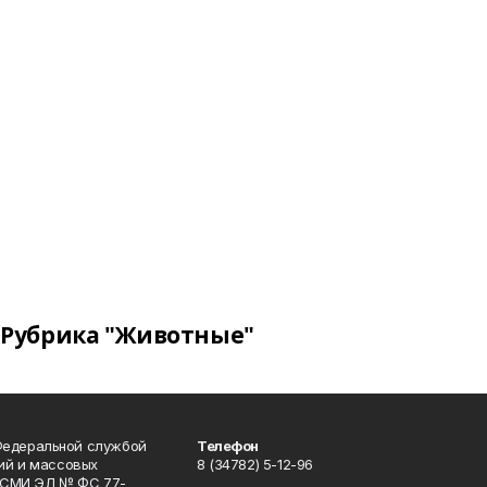
Рубрика "Животные"
Федеральной службой
Телефон
гий и массовых
8 (34782) 5-12-96
р СМИ ЭЛ № ФС 77-