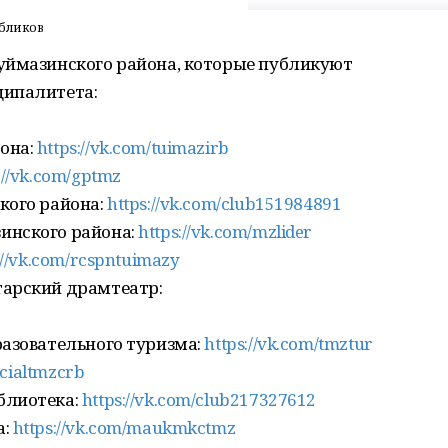
абликов
уймазинского района, которые публикуют
ципалитета:
она:
https://vk.com/tuimazirb
://vk.com/gptmz
кого района:
https://vk.com/club151984891
инского района:
https://vk.com/mzlider
://vk.com/rcspntuimazy
тарский драмтеатр:
разовательного туризма:
https://vk.com/tmztur
icialtmzcrb
блиотека:
https://vk.com/club217327612
а:
https://vk.com/maukmkctmz