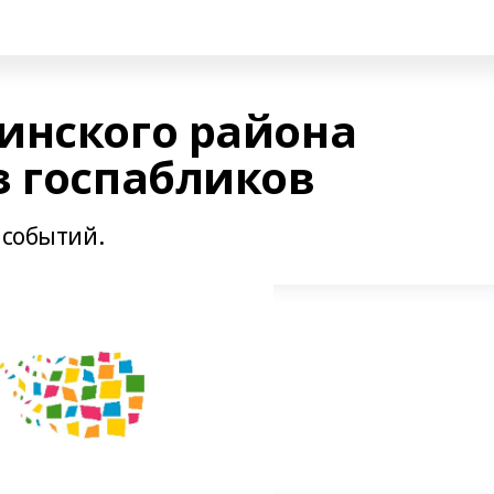
инского района
з госпабликов
 событий.