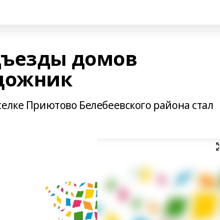
дъезды домов
удожник
селке Приютово Белебеевского района стал