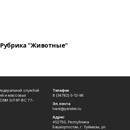
Рубрика "Животные"
Федеральной службой
Телефон
гий и массовых
8 (34782) 5-12-96
р СМИ ЭЛ № ФС 77-
Эл. почта
tvest@yandex.ru
Адрес
452750, Республика
Башкортостан, г. Туймазы, ул.