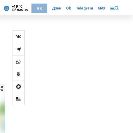
+19 °С
Vk
Дзен
Ok
Telegram
MAX
Облачно