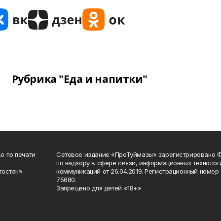
Рубрика "Еда и напитки"
о по печати
Сетевое издание «ПроТуймазы» зарегистрировано 
по надзору в сфере связи, информационных техноло
тостан»
коммуникаций от 26.04.2019. Регистрационный номе
75680.
Запрещено для детей «18+»