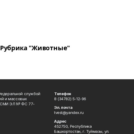
Рубрика "Животные"
Федеральной службой
Телефон
гий и массовых
8 (34782) 5-12-96
р СМИ ЭЛ № ФС 77-
Эл. почта
tvest@yandex.ru
Адрес
452750, Республика
Башкортостан, г. Туймазы, ул.