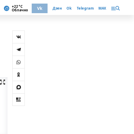
+22 °С
Vk
Дзен
Ok
Telegram
MAX
Облачно