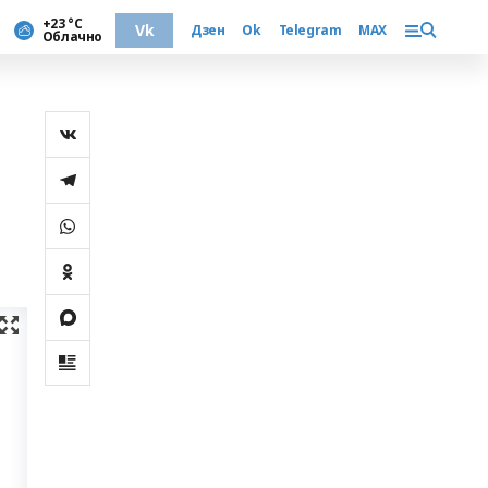
+23 °С
Vk
Дзен
Ok
Telegram
MAX
Облачно