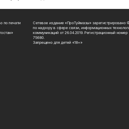
о по печати
Сетевое издание «ПроТуймазы» зарегистрировано 
по надзору в сфере связи, информационных техноло
тостан»
коммуникаций от 26.04.2019. Регистрационный номе
75680.
Запрещено для детей «18+»